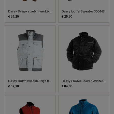
Dassy Lionel Sweater 300449
Dassy Dynax stretch werkbroek met kniestukken 200980
€ 28,80
€ 85,20
Dassy Hulst Tweekleurige Bodywarmer 350051
Dassy Chatel Beaver Winterjas 500084
€ 57,10
€ 84,30