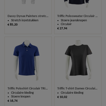
Dassy Dynax Painters stretch werkbroek met kniestukken 201019
Triffic Polosweater Circulair TRI4322631R
Stretch inzetstukken
Stoere jeansknopen
Circulair
€ 85,20
€ 27,94
Triffic Poloshirt Circulair TRI5102621R
Triffic T-shirt Dames Circulair TRI5012101DR
Circulaire kleding
Circulaire kleding
Stoere knopen
€ 10,02
€ 16,74