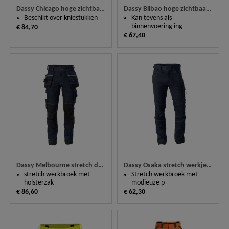
Dassy Chicago hoge zichtbaarheidswerkbroek met kniezakken 200807
Dassy Bilbao hoge zichtbaarheidsbodywarmer 350100
Beschikt over kniestukken
Kan tevens als
binnenvoering ing
€ 84,70
€ 67,40
Dassy Melbourne stretch denim werkbroek met holsterzakken 200953
Dassy Osaka stretch werkjeans 201011
stretch werkbroek met
Stretch werkbroek met
holsterzak
modieuze p
€ 86,60
€ 62,30