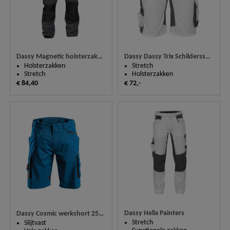
Dassy Magnetic holsterzakkenbroek met kniezakken
Dassy Dassy Trix Schildersshort
Holsterzakken
Stretch
Stretch
Holsterzakken
€ 84,40
€ 72,-
Dassy Helix Painters
Dassy Cosmic werkshort 250067
Stretch
Slijtvast