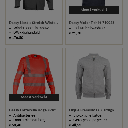
Meest verkocht
Dassy Victor T-shirt 710038
Dassy Nordix Stretch Winterjas 300463
Industrieel wasbaar
Windstopper in mouw
DWR-behandeld
€ 21,70
€ 176,50
Meest verkocht
Dassy Carterville Hoge Zichtbaarheids UV T-Shirt Lange Mouw 710037
Clique Premium OC Cardigan 021006
Antibacterieel
Biologische katoen
Doorbroken striping
Gerecycled polyester
€ 53,40
€ 48,52