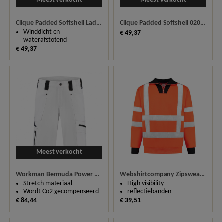
Meest verkocht
Meest verkocht
Clique Padded Softshell Lady 0200957
Clique Padded Softshell 020954
Winddicht en
€ 49,37
waterafstotend
€ 49,37
Meest verkocht
Workman Bermuda Power 2 Stretch
Webshirtcompany Zipsweater High Visibility RWS
Stretch materiaal
High visibility
Wordt Co2 gecompenseerd
reflectiebanden
€ 84,44
€ 39,51