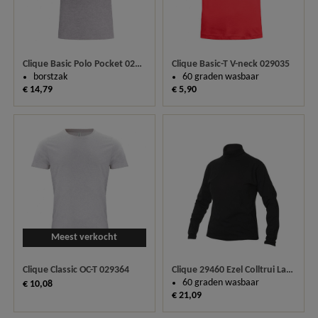
Clique Basic-T V-neck 029035
Clique Basic Polo Pocket 028255
60 graden wasbaar
borstzak
€ 5,90
€ 14,79
Meest verkocht
Clique Classic OC-T 029364
Clique 29460 Ezel Colltrui Ladies
60 graden wasbaar
€ 10,08
€ 21,09