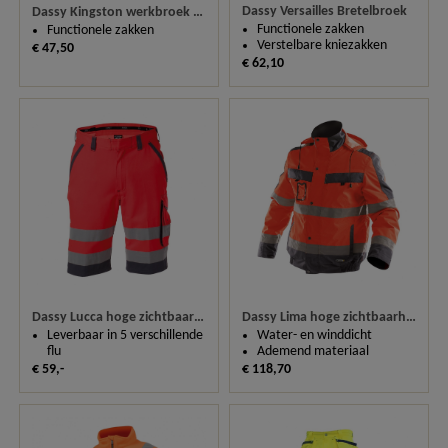
Dassy Versailles Bretelbroek
Dassy Kingston werkbroek 200622
Functionele zakken
Functionele zakken
Verstelbare kniezakken
€ 47,50
€ 62,10
Dassy Lucca hoge zichtbaarheidswerkshort 250059
Dassy Lima hoge zichtbaarheids winterjas 500120
Leverbaar in 5 verschillende
Water- en winddicht
flu
Ademend materiaal
€ 59,-
€ 118,70