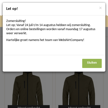
×
Let op!
Zomersluiting!
Klik
Klik hier om te navigeren
Menu
Let op; Vanaf 24 juli t/m 14 augustus hebben wij zomersluiting.
hier
Orders en online bestellingen worden vanaf maandag 17 augustus
Terug naar Sectoren
weer verwerkt.
om
Hartelijke groet namens het team van WebshirtCompany!
Bouwkleding
te
Filter resultaten
165 resultaten
navigeren
Sluiten