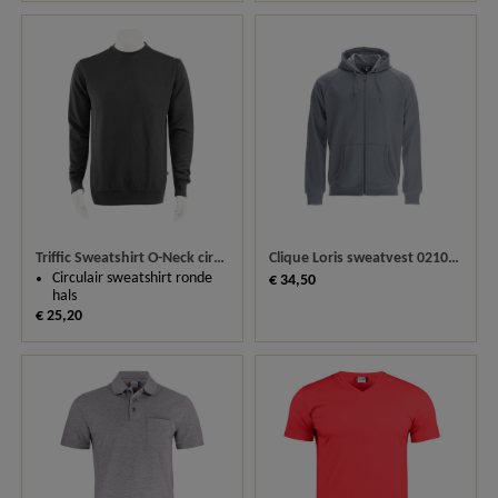
Triffic Sweatshirt O-Neck circulair TRI4312631R
Clique Loris sweatvest 021046
Circulair sweatshirt ronde
€ 34,50
hals
€ 25,20