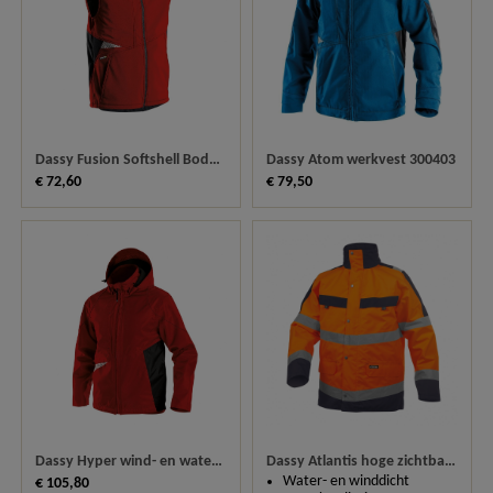
Dassy Atom werkvest 300403
Dassy Fusion Softshell Bodywarmer 350111
€ 79,50
€ 72,60
Dassy Hyper wind- en waterdichte jas 300404
Dassy Atlantis hoge zichtbaarheidsparka 300346
Water- en winddicht
€ 105,80