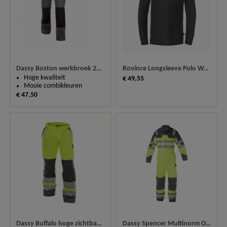
Dassy Boston werkbroek 200426 (245 gm²)
Rovince Longsleeve Polo Workerline 117.002
Hoge kwaliteit
€ 49,55
Mooie combikleuren
€ 47,50
Dassy Buffalo hoge zichtbaarheidsbroek 200431
Dassy Spencer Multinorm Overall met reflectie 100380