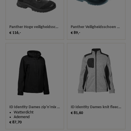
Panther Hoge veiligheidsschoen S3 Ocean
Panther Veiligheidsschoen S3 New Uragano 30166
€ 116,-
€ 89,-
ID Identity Dames zip'n'mix shell jas 0774
ID Identity Dames knit fleece cardigan 0851
Watterdicht
€ 81,60
Ademend
€ 87,70