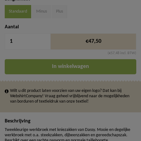
Standaard
Minus
Plus
Aantal
€47,50
(€57,48 incl. BTW)
In winkelwagen
Wilt u dit product laten voorzien van uw eigen logo? Dat kan bij
WebshirtCompany! Vraag geheel vrijblijvend naar de mogelijkheden
van borduren of textieldruk van onze textiel!
Beschrijving
Tweekleurige werkbroek met kniezakken van Dassy. Mooie en degelijke
werkbroek met o.a. steekzakken, dijbeenzakken en gereedschapszak.
Beschikt over een rechte pasvorm en normale taillehoogte.