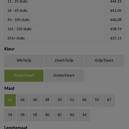
11 - 25 stuks
€44,53
26 - 49 stuks
€43,05
50 - 100 stuks
€40,08
101 - 250 stuks
€38,59
251+ stuks
€37,11
Kleur
Wit/Grijs
Zwart/Grijs
Grijs/Zwart
Khaki/Zwart
Groen/Zwart
Maat
42
44
46
48
50
52
66
53
67
54
56
58
60
62
63
64
Lengtemaat