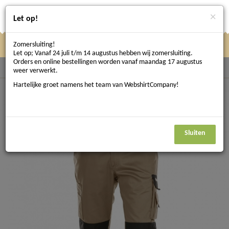
×
Let op!
Zomersluiting!
Klik
Klik hier om te navigeren
Menu
Let op; Vanaf 24 juli t/m 14 augustus hebben wij zomersluiting.
hier
Orders en online bestellingen worden vanaf maandag 17 augustus
Terug naar Bedrijfskleding
weer verwerkt.
om
Hartelijke groet namens het team van WebshirtCompany!
te
navigeren
Sluiten