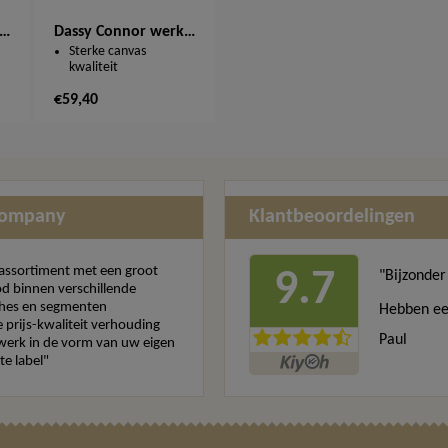
ssy Stark werkbroek 200721
Dassy Connor werkbroek 200893
Sterke canvas
kwaliteit
€59,40
Company
Klantbeoordelingen
assortiment met een groot
9.7
"Bijzonder
d binnen verschillende
hes en segmenten
Hebben ee
 prijs-kwaliteit verhouding
Paul
erk in de vorm van uw eigen
te label"