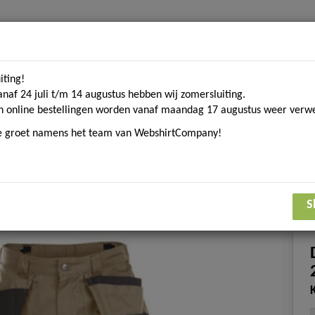
iting!
Home
Contact
Over ons
Merken
Blogs
D
anaf 24 juli t/m 14 augustus hebben wij zomersluiting.
n online bestellingen worden vanaf maandag 17 augustus weer verwe
ke groet namens het team van WebshirtCompany!
om. textiel
Sport gerelateerde textiel
Eco Collecti
Lange werkbroek
S