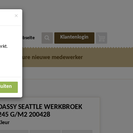
×
Klantenlogin
eutsche Webseite
rkt.
e
Vacature nieuwe medewerker
luiten
DASSY SEATTLE WERKBROEK
245 G/M2 200428
Kleur