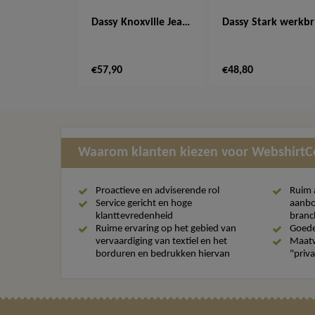
Dassy Knoxville Jeans Werkbroek 200691
Da
€57,90
€48,80
Waarom klanten kiezen voor Webshirt
Proactieve en adviserende rol
Ruim 
Service gericht en hoge
aanbo
klanttevredenheid
branc
Ruime ervaring op het gebied van
Goede
vervaardiging van textiel en het
Maatw
borduren en bedrukken hiervan
"priva