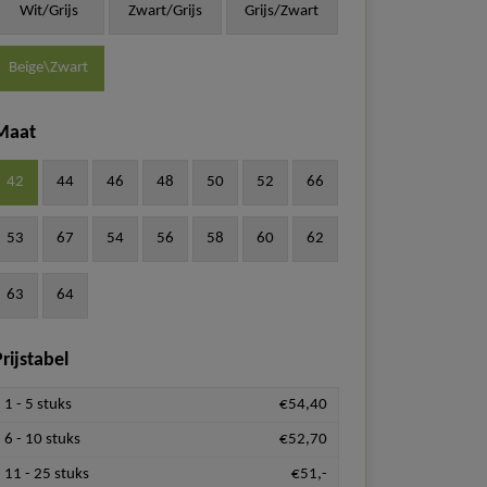
Wit/Grijs
Zwart/Grijs
Grijs/Zwart
Beige\Zwart
Maat
42
44
46
48
50
52
66
53
67
54
56
58
60
62
63
64
rijstabel
1 - 5 stuks
€54,40
6 - 10 stuks
€52,70
11 - 25 stuks
€51,-