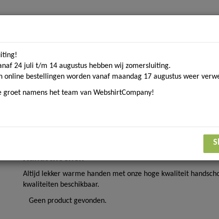
iting!
Home
Contact
Over ons
Merken
Blogs
D
anaf 24 juli t/m 14 augustus hebben wij zomersluiting.
n online bestellingen worden vanaf maandag 17 augustus weer verwe
ke groet namens het team van WebshirtCompany!
om. textiel
Sport gerelateerde textiel
Eco Collecti
Handschoenen
S
Handschoenen
Altijd lekker warme handen met onze hoge kwaliteit handschoe
kwaliteiten beschikbaar.
Geen product gevonden.