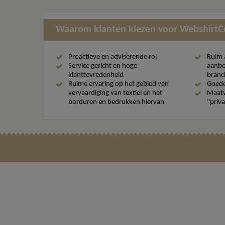
Waarom klanten kiezen voor Webshirt
Proactieve en adviserende rol
Ruim 
Service gericht en hoge
aanbo
klanttevredenheid
branc
Ruime ervaring op het gebied van
Goede
vervaardiging van textiel en het
Maatw
borduren en bedrukken hiervan
"priva