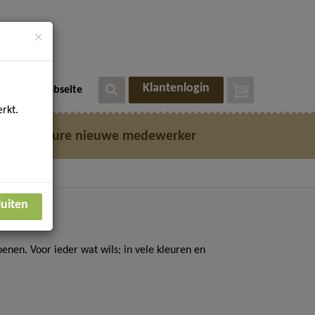
×
Klantenlogin
eutsche Webseite
rkt.
e
Vacature nieuwe medewerker
luiten
nen. Voor ieder wat wils; in vele kleuren en