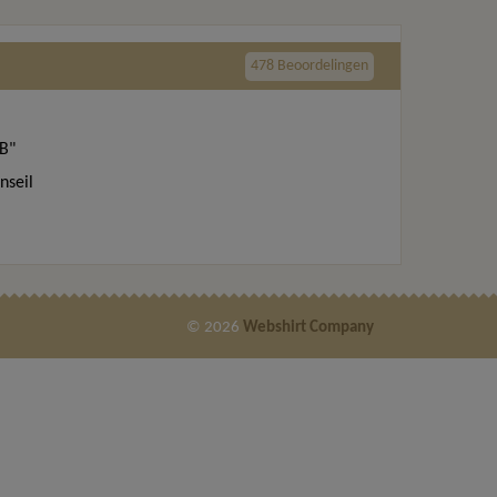
478 Beoordelingen
B"
nseil
© 2026
Webshirt Company