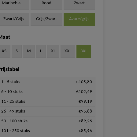
Marineblauw
Rood
Zwart
Zwart/Grijs
Grijs/Zwart
Azure/grijs
Maat
XS
S
M
L
XL
XXL
3XL
rijstabel
1 - 5 stuks
€105,80
6 - 10 stuks
€102,49
11 - 25 stuks
€99,19
26 - 49 stuks
€95,88
50 - 100 stuks
€89,26
101 - 250 stuks
€85,96