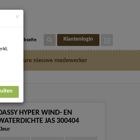
×
Klantenlogin
eutsche Webseite
rkt.
e
Vacature nieuwe medewerker
luiten
DASSY HYPER WIND- EN
WATERDICHTE JAS 300404
Kleur