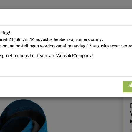
iting!
Home
Contact
Over ons
Merken
Blogs
D
anaf 24 juli t/m 14 augustus hebben wij zomersluiting.
n online bestellingen worden vanaf maandag 17 augustus weer verwe
ke groet namens het team van WebshirtCompany!
om. textiel
Sport gerelateerde textiel
Eco Collecti
S