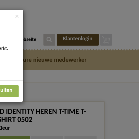
×
Klantenlogin
eutsche Webseite
rkt.
e
Vacature nieuwe medewerker
luiten
ID IDENTITY HEREN T-TIME T-
SHIRT 0502
Kleur