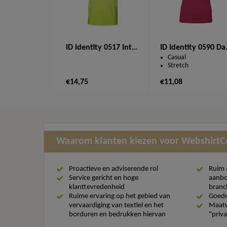
ID Identity 0517 Interlock t-shirt heren
ID Identit
Casual
Stretch
€14,75
€11,08
Waarom klanten kiezen voor Webshirt
Proactieve en adviserende rol
Ruim 
Service gericht en hoge
aanbo
klanttevredenheid
branc
Ruime ervaring op het gebied van
Goede
vervaardiging van textiel en het
Maatw
borduren en bedrukken hiervan
"priva