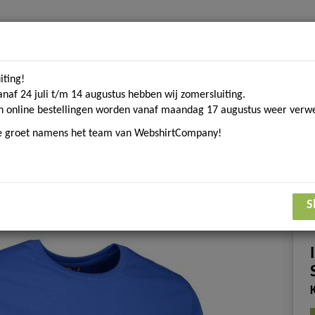
iting!
Home
Contact
Over ons
Merken
Blogs
D
anaf 24 juli t/m 14 augustus hebben wij zomersluiting.
n online bestellingen worden vanaf maandag 17 augustus weer verwe
ke groet namens het team van WebshirtCompany!
om. textiel
Sport gerelateerde textiel
Eco Collecti
shirt korte mouw
S