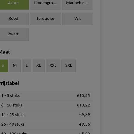
Azure
Limoengroen
Marineblauw
Rood
Turquoise
Wit
Zwart
Maat
S
M
L
XL
XXL
3XL
rijstabel
1 - 5 stuks
€10,55
6 - 10 stuks
€10,22
11 - 25 stuks
€9,89
26 - 49 stuks
€9,56