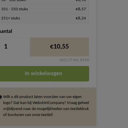
50 - 100 stuks
€8,90
101 - 250 stuks
€8,57
251+ stuks
€8,24
Aantal
€10,55
(€12,77 incl. BTW)
In winkelwagen
Wilt u dit product laten voorzien van uw eigen
logo? Dat kan bij WebshirtCompany! Vraag geheel
vrijblijvend naar de mogelijkheden van textieldruk
of borduren van onze textiel!