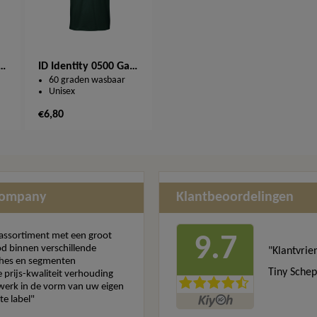
y 0590 Dames Stretch T-Shirt
ID Identity 0500 Game Unisex T-shirt
60 graden wasbaar
Unisex
€6,80
Company
Klantbeoordelingen
assortiment met een groot
9.7
d binnen verschillende
"Klantvrie
hes en segmenten
Tiny Schep
 prijs-kwaliteit verhouding
erk in de vorm van uw eigen
te label"