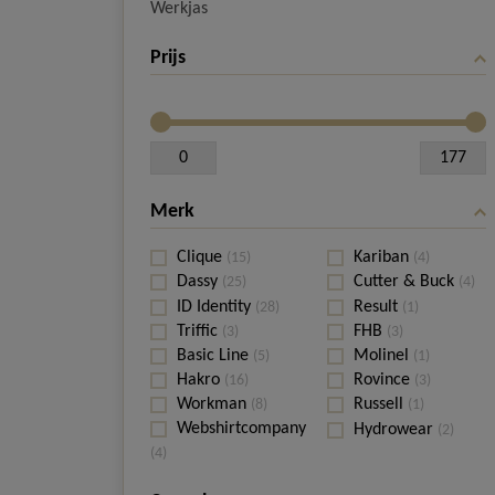
Werkjas
Prijs
0
177
Merk
Clique
Kariban
(15)
(4)
Dassy
Cutter & Buck
(25)
(4)
ID Identity
Result
(28)
(1)
Triffic
FHB
(3)
(3)
Basic Line
Molinel
(5)
(1)
Hakro
Rovince
(16)
(3)
Workman
Russell
(8)
(1)
Webshirtcompany
Hydrowear
(2)
(4)