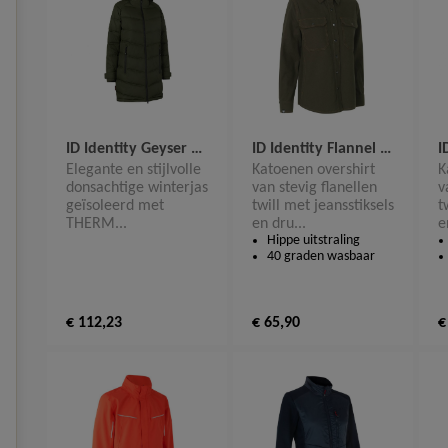
ID Identity Geyser Dames Winterjas G11070
ID Identity Flannel dames vest 0705
Elegante en stijlvolle
Katoenen overshirt
K
donsachtige winterjas
van stevig flanellen
v
geïsoleerd met
twill met jeansstiksels
t
THERM...
en dru...
e
Hippe uitstraling
40 graden wasbaar
€ 112,23
€ 65,90
€