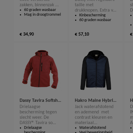
zakken, binnenzak ...
taille met
s
60 graden wasbaar
drukknopen. Extra v...
D
Mag in droogtrommel
Kinbescherming
60 graden wasbaar
€ 34,90
€ 57,10
€
Dassy Tavira Softshell Jas 300304
Hakro Maine Hybrid Jacket 865
Drielaagse
Jack waterafstotend
D
bescherming tegen
en ademend met
I
slecht weer. De
contrast kleuren en
m
DASSY® Tavira so...
materiaal...
A
Drielaagse
Waterafstotend
bescherming
Veel bewegingsheid