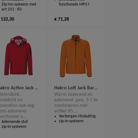
Zip Inn systeem met
functionele MP3 I
art 251 - 83
 132,30
€ 71,28
Hakro Active Jack Housten 850
Hakro Loft Jack Barrie 851
aterdicht ,
Warm isolerend en
inddicht en
ademend jack. 3-1 te
ovendien ook nog
combineren met
ens ademend
artikel 85...
Verborgen ritssluiting
unctioneel e...
zip-in-systeem
Ademende stof
zip-in-systeem