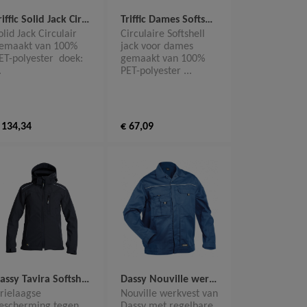
Triffic Solid Jack Circulair TRI1011301R
Triffic Dames Softshell Jack Circulair TRI1122331DR
olid Jack Circulair
Circulaire Softshell
emaakt van 100%
jack voor dames
ET-polyester doek:
gemaakt van 100%
.
PET-polyester ...
 134,34
€ 67,09
Dassy Tavira Softshell Jas Dames 300439
Dassy Nouville werkvest 300195
rielaagse
Nouville werkvest van
escherming tegen
Dassy met regelbare