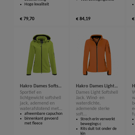
Hoge kwaliteit
€ 79,70
€ 84,19
€
Hakro Dames Softshell Jack Alberta 248
Hakro Dames Light Softshell Jack Sidney 256
Sportief en
Dames Light Softshell
W
lichtgewicht softshell
Jack. Wind- en
w
jack, ademend en
waterdichte,
b
waterafstotend met...
ademende sterke
e
afneembare capuchon
soft...
f
binnenkant gevoerd
Strech erin verwerkt
met fleece
bewegings c
Rits sluit tot onder de
kin