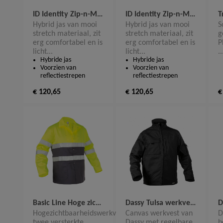
ID Identity Zip-n-Mix jacket Hybrid Dames 0781
ID Identity Zip-n-Mix jacket Hybrid 0780
Hybrid jas van mooi
Hybrid jas van mooi
S
stretch materiaal, zit
stretch materiaal, zit
g
erg comfortabel en is
erg comfortabel en is
P
licht...
licht...
..
Hybride jas
Hybride jas
Voorzien van
Voorzien van
reflectiestrepen
reflectiestrepen
€ 120,65
€ 120,65
€
Basic Line Hoge zichtbaarheidswerkvest Lins 10439
Dassy Tulsa werkvest 300259
Hogezichtbaarheidswerkvest met
Canvas werkvest van
D
twee versterkte
Dassy met regelbare
b