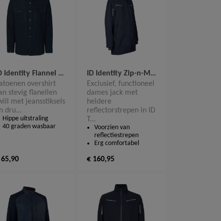
ID Identity Flannel heren vest 0704
ID Identity Zip-n-Mix Shell Dames jacket 0713
atoenen overshirt
Exclusief, functioneel
an stevig flanellen
dames jack met
will met jeansstiksels
heldere
n dru...
reflectorstrepen in ID
Hippe uitstraling
T...
40 graden wasbaar
Voorzien van
reflectiestrepen
Erg comfortabel
 65,90
€ 160,95