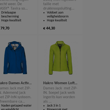
lecht weer. De
taille met
ASSY® Tavira so...
drukknoopsluiting...
Drielaagse
Voldoet aan
bescherming
veiligheidsnorm
Hoge kwaliteit
Hoge kwaliteit
 79,70
€ 44,30
Hakro Dames Active Jack Fernie met ZIP-IN 250
Hakro Women Loft Jack met ZIP-IN 251
ames Jack met ZIP-
Dames Jack met ZIP-
N. Ademend jack
IN. Soepel jack welk
et ZIP-InN systeem.
ingerits kan worden
fneembare ca...
als ...
Naden getaped water
Jack 3 in 1
en winddicht
Binnenzak met