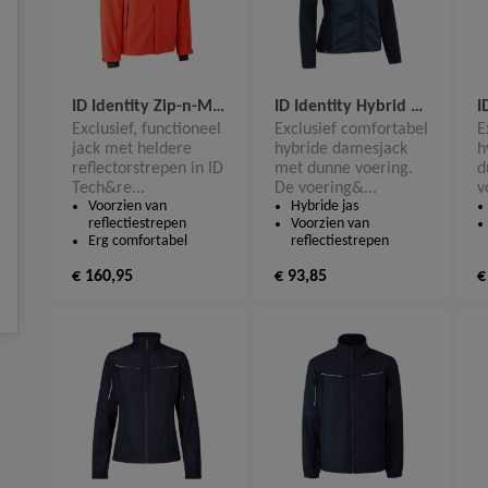
ID Identity Zip-n-Mix Shell jacket 0712
ID Identity Hybrid Dames Jacket 0721
Exclusief, functioneel
Exclusief comfortabel
E
jack met heldere
hybride damesjack
h
reflectorstrepen in ID
met dunne voering.
d
Tech&re...
De voering&...
v
Voorzien van
Hybride jas
reflectiestrepen
Voorzien van
Erg comfortabel
reflectiestrepen
€ 160,95
€ 93,85
€