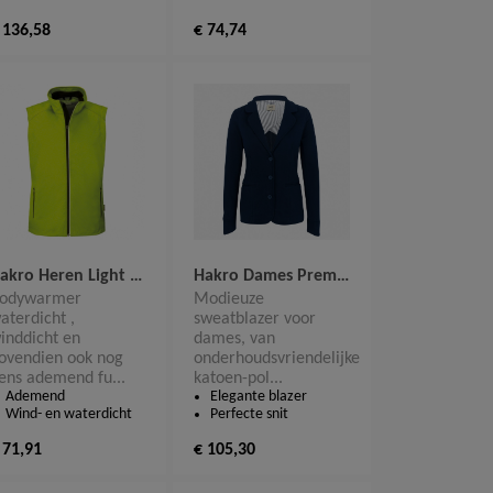
 136,58
€ 74,74
Hakro Heren Light Softshell Bodywarmer Edmonton 854
Hakro Dames Premium Sweat Blazer 260
odywarmer
Modieuze
aterdicht ,
sweatblazer voor
inddicht en
dames, van
ovendien ook nog
onderhoudsvriendelijke
ens ademend fu...
katoen-pol...
Ademend
Elegante blazer
Wind- en waterdicht
Perfecte snit
 71,91
€ 105,30