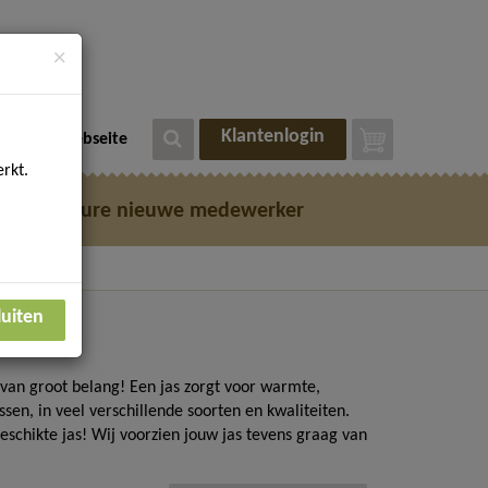
×
Klantenlogin
eutsche Webseite
rkt.
e
Vacature nieuwe medewerker
luiten
n van groot belang! Een jas zorgt voor warmte,
ssen, in veel verschillende soorten en kwaliteiten.
schikte jas! Wij voorzien jouw jas tevens graag van