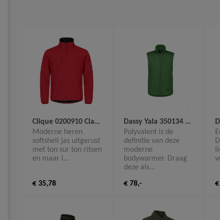
Clique 0200910 Classic Softshell Jacket
Dassy Yala 350134 Geïsoleerde bodywarmer
Moderne heren
Polyvalent is de
E
softshell jas uitgerust
definitie van deze
D
met ton sur ton ritsen
moderne
l
en maar l...
bodywarmer. Draag
v
deze als...
€ 35,78
€ 78,-
€