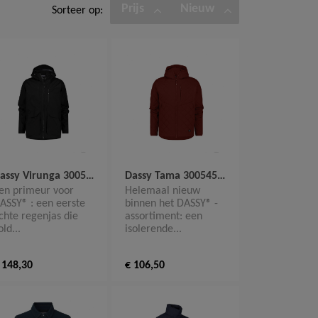
Prijs
Nieuw
Sorteer op:
Dassy Virunga 300542 Regenjas
Dassy Tama 300545 Geïsoleerde jas
en primeur voor
Helemaal nieuw
ASSY® : een eerste
binnen het DASSY® -
ichte regenjas die
assortiment: een
old...
isolerende...
 148,30
€ 106,50