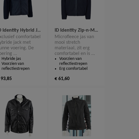
ID Identity Hybrid Jacket 0720
ID Identity Zip-n-Mix microfleece 0792
xclusief comfortabel
Microfleece jas van
ybride jack met
mooi stretch
unne voering. De
materiaal, zit erg
oering ...
comfortabel en is ...
Hybride jas
Voorzien van
Voorzien van
reflectiestrepen
reflectiestrepen
Erg comfortabel
 93,85
€ 61,60