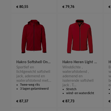
€ 80,55
€ 79,76
€
Hakro Softshell Ontario 848
Hakro Heren Light Softshell Jack Brantford 856
Sportief en
Winddichte ,
B
lichtgewicht softshell
waterafstotend ,
w
jack, ademend en
ademend en
w
waterafstotend met...
isolerende softshell
b
Twee-weg rits
jack . T...
e
3 lagen gelamineerd
Stretch
wind- en waterdicht
€ 87,37
€ 87,73
€