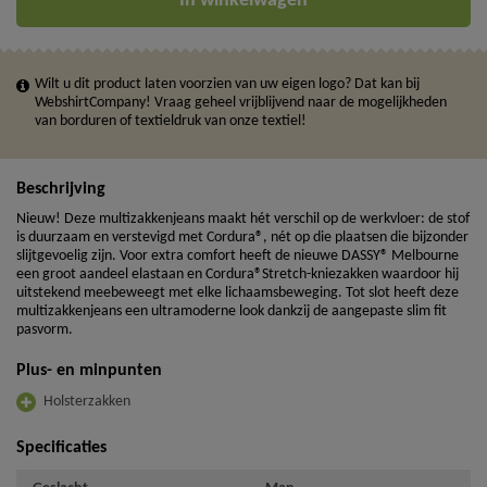
In winkelwagen
Wilt u dit product laten voorzien van uw eigen logo? Dat kan bij
WebshirtCompany! Vraag geheel vrijblijvend naar de mogelijkheden
van borduren of textieldruk van onze textiel!
Beschrijving
Nieuw! Deze multizakkenjeans maakt hét verschil op de werkvloer: de stof
is duurzaam en verstevigd met Cordura®, nét op die plaatsen die bijzonder
slijtgevoelig zijn. Voor extra comfort heeft de nieuwe DASSY® Melbourne
een groot aandeel elastaan en Cordura®Stretch-kniezakken waardoor hij
uitstekend meebeweegt met elke lichaamsbeweging. Tot slot heeft deze
multizakkenjeans een ultramoderne look dankzij de aangepaste slim fit
pasvorm.
Plus- en minpunten
Holsterzakken
Specificaties