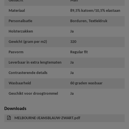
Geslacht
Man
Materiaal
89,5% katoen/10,5% elastaan
Personalisatie
Borduren, Textieldruk
Holsterzakken
Ja
Gewicht (gram per m2)
320
Pasvorm
Regular fit
Leverbaar in extra lengtematen
Ja
Contrasterende details
Ja
Wasbaarheid
60 graden wasbaar
Geschikt voor droogtrommel
Ja
Downloads
MELBOURNE-JEANSBLAUW-ZWART.pdf