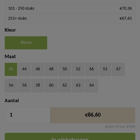
101 - 250 stuks
€70,36
251+ stuks
€67,65
Kleur
Blauw
Maat
42
44
46
48
50
52
66
53
67
54
56
58
60
62
63
64
Aantal
€86,60
(€104,79 incl. BTW)