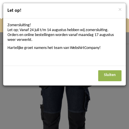
×
Let op!
Zomersluiting!
Klik
Klik hier om te navigeren
Menu
Let op; Vanaf 24 juli t/m 14 augustus hebben wij zomersluiting.
hier
Orders en online bestellingen worden vanaf maandag 17 augustus
Terug naar Werkbroeken
weer verwerkt.
om
Hartelijke groet namens het team van WebshirtCompany!
te
navigeren
Sluiten