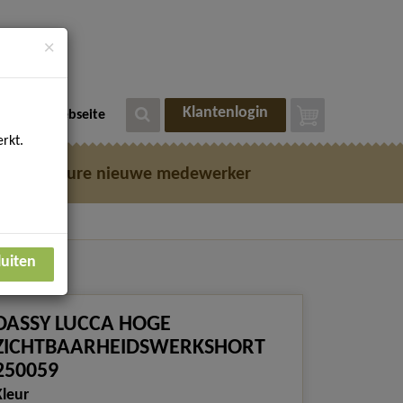
×
Klantenlogin
eutsche Webseite
rkt.
e
Vacature nieuwe medewerker
luiten
DASSY LUCCA HOGE
ZICHTBAARHEIDSWERKSHORT
250059
Kleur