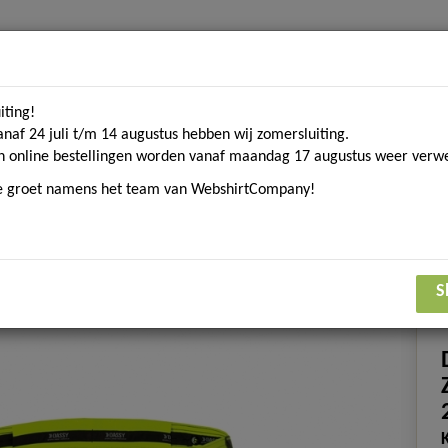
iting!
Home
Contact
Over ons
Merken
Blogs
D
anaf 24 juli t/m 14 augustus hebben wij zomersluiting.
n online bestellingen worden vanaf maandag 17 augustus weer verwe
ke groet namens het team van WebshirtCompany!
om. textiel
Sport gerelateerde textiel
Eco Collecti
Korte werkbroek
S