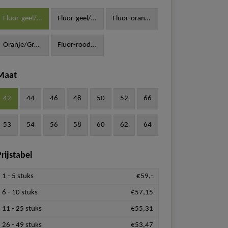
Fluor-geel/Grijs
Fluor-geel/Navy
Fluor-oranje/Navy
Oranje/Groen
Fluor-rood/Grijs
Maat
42
44
46
48
50
52
66
53
54
56
58
60
62
64
rijstabel
1 - 5 stuks
€59,-
6 - 10 stuks
€57,15
11 - 25 stuks
€55,31
26 - 49 stuks
€53,47