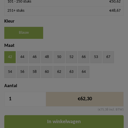
101 - 250 stuks
€50,62
251+ stuks
€48,67
Kleur
Blauw
Maat
42
44
46
48
50
52
66
53
67
54
56
58
60
62
63
64
Aantal
€62,30
(€75,38 incl. BTW)
In winkelwagen