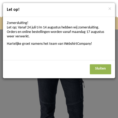
×
Let op!
Zomersluiting!
Klik
Klik hier om te navigeren
Menu
Let op; Vanaf 24 juli t/m 14 augustus hebben wij zomersluiting.
hier
Orders en online bestellingen worden vanaf maandag 17 augustus
Terug naar Werkbroeken
weer verwerkt.
om
Hartelijke groet namens het team van WebshirtCompany!
te
navigeren
Sluiten