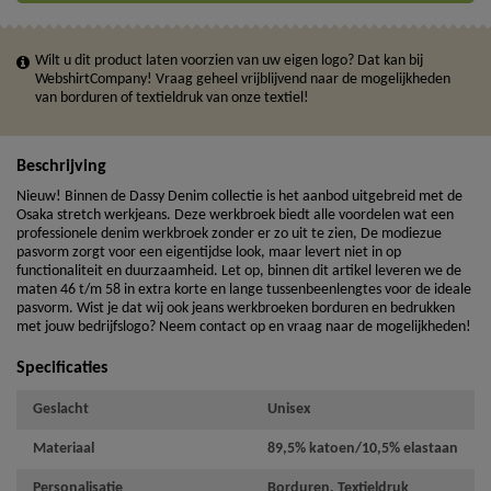
Wilt u dit product laten voorzien van uw eigen logo? Dat kan bij
WebshirtCompany! Vraag geheel vrijblijvend naar de mogelijkheden
van borduren of textieldruk van onze textiel!
Beschrijving
Nieuw! Binnen de Dassy Denim collectie is het aanbod uitgebreid met de
Osaka stretch werkjeans. Deze werkbroek biedt alle voordelen wat een
professionele denim werkbroek zonder er zo uit te zien, De modiezue
pasvorm zorgt voor een eigentijdse look, maar levert niet in op
functionaliteit en duurzaamheid. Let op, binnen dit artikel leveren we de
maten 46 t/m 58 in extra korte en lange tussenbeenlengtes voor de ideale
pasvorm. Wist je dat wij ook jeans werkbroeken borduren en bedrukken
met jouw bedrijfslogo? Neem contact op en vraag naar de mogelijkheden!
Specificaties
Geslacht
Unisex
Materiaal
89,5% katoen/10,5% elastaan
Personalisatie
Borduren, Textieldruk