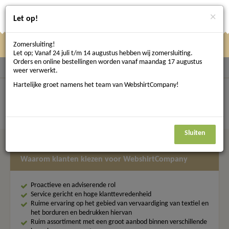
×
Let op!
Zomersluiting!
Klik
Klik hier om te navigeren
Menu
Let op; Vanaf 24 juli t/m 14 augustus hebben wij zomersluiting.
hier
Orders en online bestellingen worden vanaf maandag 17 augustus
Terug naar Werkschoenen
weer verwerkt.
om
Hartelijke groet namens het team van WebshirtCompany!
Werklaarzen
te
Filter resultaten
0 resultaten
navigeren
Geen product gevonden.
Sluiten
Waarom klanten kiezen voor WebshirtCompany
Proactieve en adviserende rol
Service gericht en hoge klanttevredenheid
Ruime ervaring op het gebied van vervaardiging van textiel en
het borduren en bedrukken hiervan
Ruim assortiment met een groot aanbod binnen verschillende