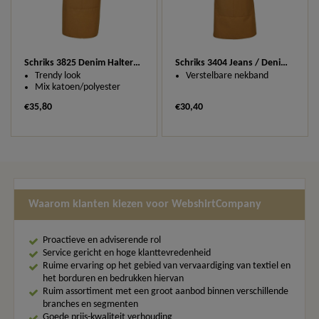
Schriks 3825 Denim Halterschort met vaste kruisbanden
Schriks 3404 Jeans / Denim halterschort voorzien van een verstelbare nekband d.m.v. jeansknoop
Trendy look
Verstelbare nekband
Mix katoen/polyester
€35,80
€30,40
Waarom klanten kiezen voor WebshirtCompany
Proactieve en adviserende rol
Service gericht en hoge klanttevredenheid
Ruime ervaring op het gebied van vervaardiging van textiel en
het borduren en bedrukken hiervan
Ruim assortiment met een groot aanbod binnen verschillende
branches en segmenten
Goede prijs-kwaliteit verhouding