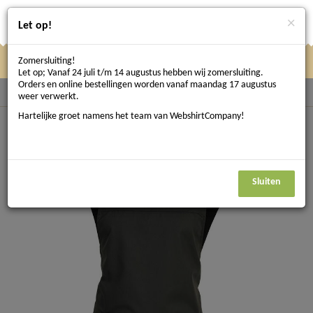
×
Let op!
Zomersluiting!
Klik
Klik hier om te navigeren
Menu
Let op; Vanaf 24 juli t/m 14 augustus hebben wij zomersluiting.
hier
Orders en online bestellingen worden vanaf maandag 17 augustus
Terug naar Schorten / Sloven
weer verwerkt.
om
Hartelijke groet namens het team van WebshirtCompany!
te
navigeren
Sluiten