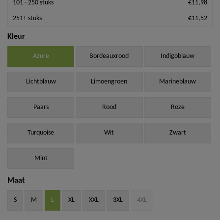
101 - 250 stuks
€11,98
251+ stuks
€11,52
Kleur
Azure
Bordeauxrood
Indigoblauw
Lichtblauw
Limoengroen
Marineblauw
Paars
Rood
Roze
Turquoise
Wit
Zwart
Mint
Maat
S
M
L
XL
XXL
3XL
4XL