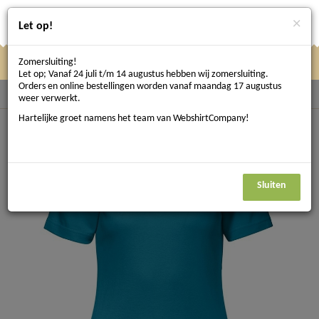
×
Let op!
Zomersluiting!
Klik
Klik hier om te navigeren
Menu
Let op; Vanaf 24 juli t/m 14 augustus hebben wij zomersluiting.
hier
Orders en online bestellingen worden vanaf maandag 17 augustus
Terug naar T-shirts
weer verwerkt.
om
Hartelijke groet namens het team van WebshirtCompany!
te
navigeren
Sluiten