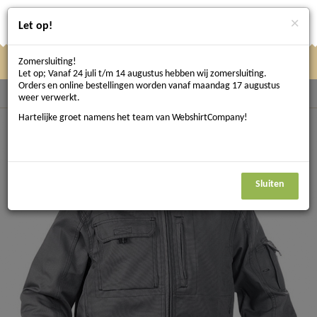
×
Let op!
Zomersluiting!
Klik
Klik hier om te navigeren
Menu
Let op; Vanaf 24 juli t/m 14 augustus hebben wij zomersluiting.
hier
Orders en online bestellingen worden vanaf maandag 17 augustus
Terug naar Bedrijfskleding
weer verwerkt.
om
Hartelijke groet namens het team van WebshirtCompany!
te
navigeren
Sluiten