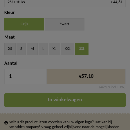
251+ stuks
€44,61
Kleur
Grijs
Zwart
Maat
XS
S
M
L
XL
XXL
3XL
Aantal
€57,10
(€69,09 incl. BTW)
In winkelwagen
Wilt u dit product laten voorzien van uw eigen logo? Dat kan bij
WebshirtCompany! Vraag geheel vrijblijvend naar de mogelijkheden