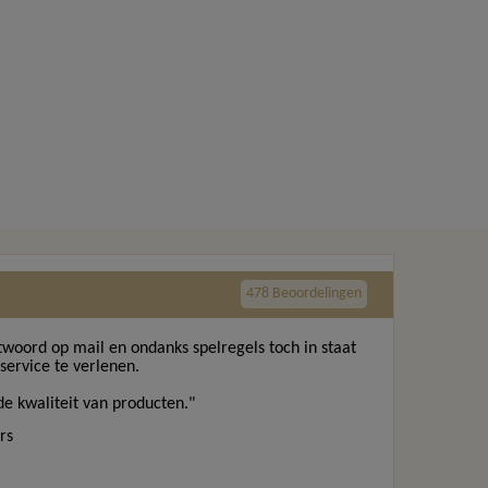
478 Beoordelingen
twoord op mail en ondanks spelregels toch in staat
ervice te verlenen.
e kwaliteit van producten."
rs