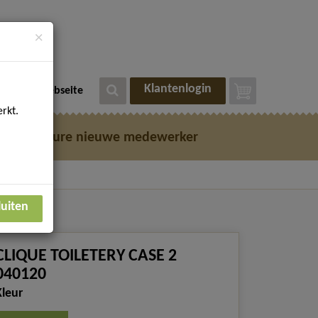
×
Klantenlogin
eutsche Webseite
rkt.
e
Vacature nieuwe medewerker
luiten
CLIQUE TOILETERY CASE 2
040120
Kleur