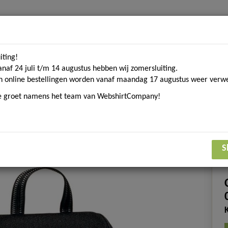
iting!
Home
Contact
Over ons
Merken
Blogs
D
anaf 24 juli t/m 14 augustus hebben wij zomersluiting.
n online bestellingen worden vanaf maandag 17 augustus weer verwe
ke groet namens het team van WebshirtCompany!
om. textiel
Sport gerelateerde textiel
Eco Collecti
s
Tassen
S