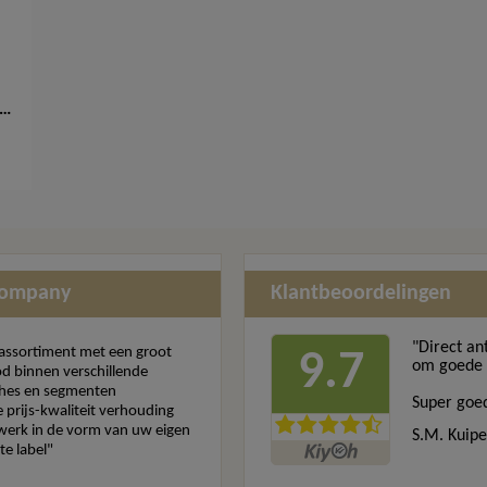
ique Toilettas 2.0 040249
Company
Klantbeoordelingen
"Direct an
assortiment met een groot
9.7
om goede s
d binnen verschillende
hes en segmenten
Super goed
 prijs-kwaliteit verhouding
erk in de vorm van uw eigen
S.M. Kuipe
te label"