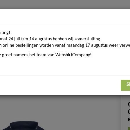
iting!
Home
Contact
Over ons
Merken
Blogs
D
anaf 24 juli t/m 14 augustus hebben wij zomersluiting.
n online bestellingen worden vanaf maandag 17 augustus weer verwe
ke groet namens het team van WebshirtCompany!
om. textiel
Sport gerelateerde textiel
Eco Collecti
n
Full zip-sweater / vest
S