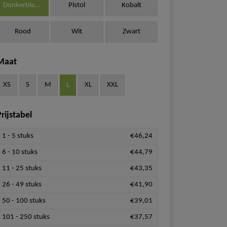
Donkerblauw
Pistol
Kobalt
Rood
Wit
Zwart
Maat
XS
S
M
L
XL
XXL
rijstabel
1 - 5 stuks
€46,24
6 - 10 stuks
€44,79
11 - 25 stuks
€43,35
26 - 49 stuks
€41,90
50 - 100 stuks
€39,01
101 - 250 stuks
€37,57