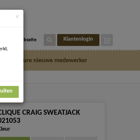
×
Klantenlogin
eutsche Webseite
rkt.
e
Vacature nieuwe medewerker
luiten
CLIQUE CRAIG SWEATJACK
021053
Kleur