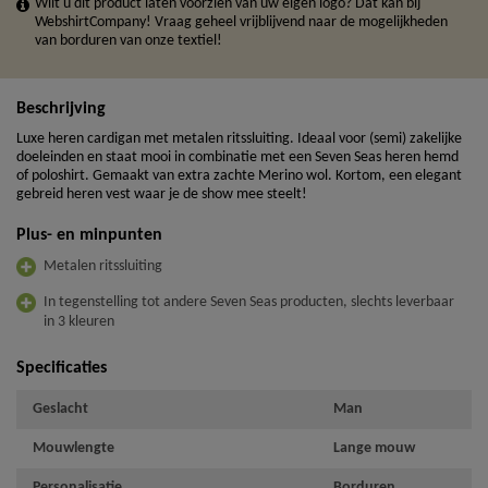
Wilt u dit product laten voorzien van uw eigen logo? Dat kan bij
WebshirtCompany! Vraag geheel vrijblijvend naar de mogelijkheden
van borduren van onze textiel!
Beschrijving
Luxe heren cardigan met metalen ritssluiting. Ideaal voor (semi) zakelijke
doeleinden en staat mooi in combinatie met een Seven Seas heren hemd
of poloshirt. Gemaakt van extra zachte Merino wol. Kortom, een elegant
gebreid heren vest waar je de show mee steelt!
Plus- en minpunten
Metalen ritssluiting
In tegenstelling tot andere Seven Seas producten, slechts leverbaar
in 3 kleuren
Specificaties
Geslacht
Man
Mouwlengte
Lange mouw
Personalisatie
Borduren