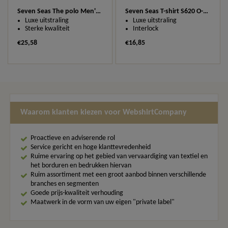
Seven Seas The polo Men's S600
Seven Seas T-shirt S620 O-Neck
Luxe uitstraling
Luxe uitstraling
Sterke kwaliteit
Interlock
€25,58
€16,85
Waarom klanten kiezen voor WebshirtCompany
Proactieve en adviserende rol
Service gericht en hoge klanttevredenheid
Ruime ervaring op het gebied van vervaardiging van textiel en
het borduren en bedrukken hiervan
Ruim assortiment met een groot aanbod binnen verschillende
branches en segmenten
Goede prijs-kwaliteit verhouding
Maatwerk in de vorm van uw eigen "private label"