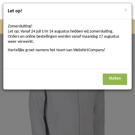
×
Let op!
Zomersluiting!
Klik
Klik hier om te navigeren
Menu
Let op; Vanaf 24 juli t/m 14 augustus hebben wij zomersluiting.
hier
Orders en online bestellingen worden vanaf maandag 17 augustus
Terug naar Sweaters / Vesten
weer verwerkt.
om
Hartelijke groet namens het team van WebshirtCompany!
te
navigeren
Sluiten