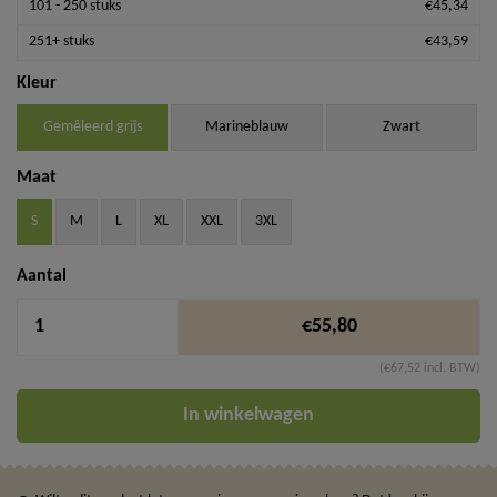
101 - 250 stuks
€45,34
251+ stuks
€43,59
Kleur
Gemêleerd grijs
Marineblauw
Zwart
Maat
S
M
L
XL
XXL
3XL
Aantal
€55,80
(€67,52 incl. BTW)
In winkelwagen