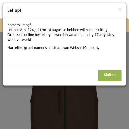
×
Let op!
Zomersluiting!
Klik
Klik hier om te navigeren
Menu
Let op; Vanaf 24 juli t/m 14 augustus hebben wij zomersluiting.
hier
Orders en online bestellingen worden vanaf maandag 17 augustus
Terug naar Bodywarmers
weer verwerkt.
om
Hartelijke groet namens het team van WebshirtCompany!
te
navigeren
Sluiten