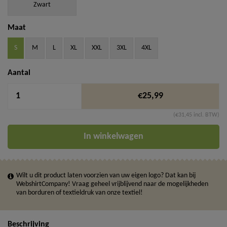
Zwart
Maat
S
M
L
XL
XXL
3XL
4XL
Aantal
€25,99
(€31,45 incl. BTW)
In winkelwagen
Wilt u dit product laten voorzien van uw eigen logo? Dat kan bij
WebshirtCompany! Vraag geheel vrijblijvend naar de mogelijkheden
van borduren of textieldruk van onze textiel!
Beschrijving