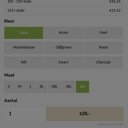
101 - 250 stuks
€16,25
251+ stuks
€15,62
Kleur
Aqua
Azure
Geel
Marineblauw
Olijfgroen
Rood
Wit
Zwart
Charcoal
Maat
S
M
L
XL
XXL
3XL
4XL
Aantal
€20,-
(€24,20 incl. BTW)