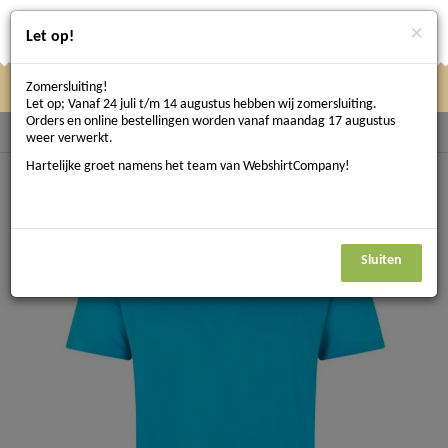
×
Let op!
Zomersluiting!
Klik
Klik hier om te navigeren
Menu
Let op; Vanaf 24 juli t/m 14 augustus hebben wij zomersluiting.
hier
Orders en online bestellingen worden vanaf maandag 17 augustus
Terug naar Bedrijfskleding
weer verwerkt.
om
Hartelijke groet namens het team van WebshirtCompany!
te
navigeren
Sluiten