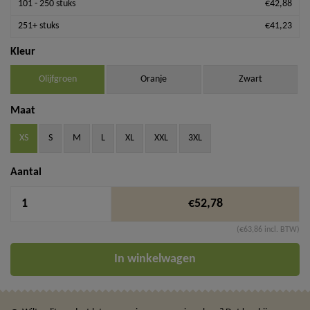
101 - 250 stuks
€42,88
251+ stuks
€41,23
Kleur
Olijfgroen
Oranje
Zwart
Maat
XS
S
M
L
XL
XXL
3XL
Aantal
€52,78
(€63,86 incl. BTW)
In winkelwagen