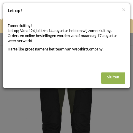
×
Let op!
Zomersluiting!
Klik
Klik hier om te navigeren
Menu
Let op; Vanaf 24 juli t/m 14 augustus hebben wij zomersluiting.
hier
Orders en online bestellingen worden vanaf maandag 17 augustus
Terug naar Werkbroeken
weer verwerkt.
om
Hartelijke groet namens het team van WebshirtCompany!
te
navigeren
Sluiten