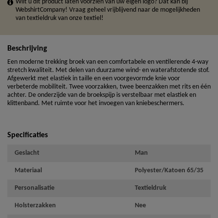
Wilt u dit product laten voorzien van uw eigen logo? Dat kan bij
WebshirtCompany! Vraag geheel vrijblijvend naar de mogelijkheden
van textieldruk van onze textiel!
Beschrijving
Een moderne trekking broek van een comfortabele en ventilerende 4-way
stretch kwaliteit. Met delen van duurzame wind- en waterafstotende stof.
Afgewerkt met elastiek in taille en een voorgevormde knie voor
verbeterde mobiliteit. Twee voorzakken, twee beenzakken met rits en één
achter. De onderzijde van de broekspijp is verstelbaar met elastiek en
klittenband. Met ruimte voor het invoegen van kniebeschermers.
Specificaties
Geslacht
Man
Materiaal
Polyester/Katoen 65/35
Personalisatie
Textieldruk
Holsterzakken
Nee