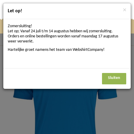
×
Let op!
Zomersluiting!
Klik
Klik hier om te navigeren
Menu
Let op; Vanaf 24 juli t/m 14 augustus hebben wij zomersluiting.
hier
Orders en online bestellingen worden vanaf maandag 17 augustus
Terug naar Bedrijfskleding
weer verwerkt.
om
Hartelijke groet namens het team van WebshirtCompany!
te
navigeren
Sluiten