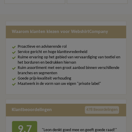
Waarom klanten kiezen voor WebshirtCompany
Proactieve en adviserende rol
Service gericht en hoge klanttevredenheid
Ruime ervaring op het gebied van vervaardiging van textiel en
het borduren en bedrukken hiervan
Ruim assortiment met een groot aanbod binnen verschillende
branches en segmenten
Goede prijs-kwaliteit verhouding
Maatwerk in de vorm van uw eigen "private label"
Klantbeoordelingen
478 Beoordelingen
9.7
"Leon denkt goed mee en geeft goede raad!"