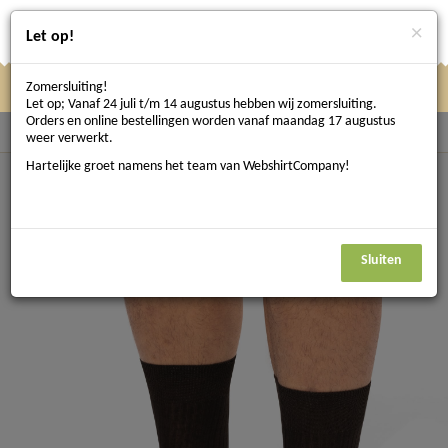
×
Let op!
Zomersluiting!
Klik
Klik hier om te navigeren
Menu
Let op; Vanaf 24 juli t/m 14 augustus hebben wij zomersluiting.
hier
Orders en online bestellingen worden vanaf maandag 17 augustus
Terug naar Accessoires
weer verwerkt.
om
Hartelijke groet namens het team van WebshirtCompany!
te
navigeren
Sluiten