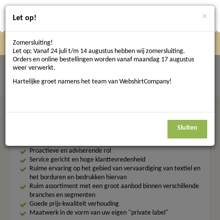
×
Let op!
Zomersluiting!
Klik
Klik hier om te navigeren
Menu
Let op; Vanaf 24 juli t/m 14 augustus hebben wij zomersluiting.
hier
Orders en online bestellingen worden vanaf maandag 17 augustus
weer verwerkt.
om
404 - Not found.
Hartelijke groet namens het team van WebshirtCompany!
te
navigeren
Waarom klanten kiezen voor WebshirtCompany
Sluiten
Proactieve en adviserende rol
Service gericht en hoge klanttevredenheid
Ruime ervaring op het gebied van vervaardiging van textiel en
het borduren en bedrukken hiervan
Ruim assortiment met een groot aanbod binnen verschillende
branches en segmenten
Goede prijs-kwaliteit verhouding
Maatwerk in de vorm van uw eigen "private label"