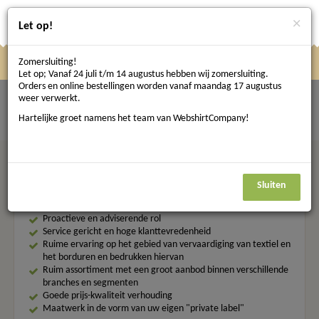
×
Let op!
Zomersluiting!
Klik
Klik hier om te navigeren
Menu
Let op; Vanaf 24 juli t/m 14 augustus hebben wij zomersluiting.
hier
Orders en online bestellingen worden vanaf maandag 17 augustus
weer verwerkt.
om
404 - Not found.
Hartelijke groet namens het team van WebshirtCompany!
te
navigeren
Waarom klanten kiezen voor WebshirtCompany
Sluiten
Proactieve en adviserende rol
Service gericht en hoge klanttevredenheid
Ruime ervaring op het gebied van vervaardiging van textiel en
het borduren en bedrukken hiervan
Ruim assortiment met een groot aanbod binnen verschillende
branches en segmenten
Goede prijs-kwaliteit verhouding
Maatwerk in de vorm van uw eigen "private label"